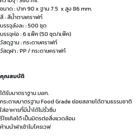
ความจุ : 360 ml.
ขนาด : ปาก 90 x ฐาน 7.5 x สูง 86 mm.
สี : สีน้ำตาลคราฟท์
บรรจุลังละ : 500 ชุด
บรรจุห่อ : 6 แพ๊ค (50 ชุด/แพ๊ค)
วัสดุฐาน : กระดาษคราฟท์
วัสดุฝา : PP / กระดาษคราฟท์
คุณสมบัติ
ได้รับมาตราฐาน มอก.
กระดาษมาตรฐาน Food Grade ย่อยสลายได้ตามธรรมชาติ
ใส่อาหารที่มีน้ำได้ไม่รั่วซึม
รีไซเคิลได้ เป็นมิตรต่อสิ่งแวดล้อม
ห้ามนำฝาเข้าไมโครเวฟ