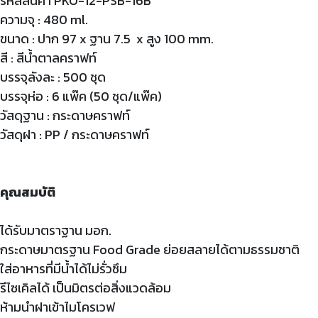
รหัสสินค้า PKO-12-PSB-16B
ความจุ : 480 ml.
ขนาด : ปาก 97 x ฐาน 7.5 x สูง 100 mm.
สี : สีน้ำตาลคราฟท์
บรรจุลังละ : 500 ชุด
บรรจุห่อ : 6 แพ๊ค (50 ชุด/แพ๊ค)
วัสดุฐาน : กระดาษคราฟท์
วัสดุฝา : PP / กระดาษคราฟท์
คุณสมบัติ
ได้รับมาตราฐาน มอก.
กระดาษมาตรฐาน Food Grade ย่อยสลายได้ตามธรรมชาติ
ใส่อาหารที่มีน้ำได้ไม่รั่วซึม
รีไซเคิลได้ เป็นมิตรต่อสิ่งแวดล้อม
ห้ามนำฝาเข้าไมโครเวฟ