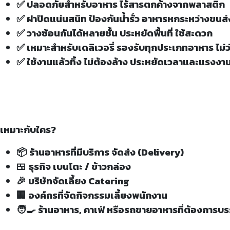
✅ ปลอดภัยสำหรับอาหาร ไร้สารตกค้างจากพลาสติก
✅ ฝาปิดแน่นสนิท ป้องกันน้ำรั่ว อาหารหกระหว่างขนส่
✅ วางซ้อนกันได้หลายชั้น ประหยัดพื้นที่ ใช้สะดวก
✅ เหมาะสำหรับเดลิเวอรี่ รองรับทุกประเภทอาหาร ไม่
✅ ใช้งานแล้วทิ้ง ไม่ต้องล้าง ประหยัดเวลาและแรงงา
เหมาะกับใคร?
📦 ร้านอาหารที่มีบริการ จัดส่ง (Delivery)
🍱 ธุรกิจ เบนโตะ / ข้าวกล่อง
🎉 บริษัทจัดเลี้ยง Catering
🏢 องค์กรที่จัดกิจกรรมเลี้ยงพนักงาน
🧑‍🍳 ร้านอาหาร, คาเฟ่ หรือรถขายอาหารที่ต้องการบ