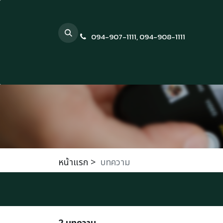
Skip to Content
094-907-1111
,
094-908-1111
หน้าแรก
>
บทความ