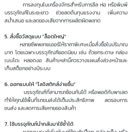
การลงทุนในเครื่องจักรสำหรับการซีล ห่อ หรือพิมพ์
บรรจุภัณฑ์ในระยะยาว ช่วยลดต้นทุนแรงงาน เพิ่มความ
สม่ำเสมอ และลดของเสียจากการผลิตผิดพลาด
5. สั่งซื้อวัสดุแบบ “ล็อตใหญ่”
หลายซัพพลายเออร์ให้ราคาพิเศษเมื่อสั่งซื้อในปริมาณ
มาก โดยเฉพาะบรรจุภัณฑ์ยอดนิยม เช่น ถ้วยกระดาษ กล่อง
เบนโตะ หลอดงอ สินค้าเหล่านี้ควรวางแผนสั่งล่วงหน้าและ
เก็บสต็อกอย่างมีระบบ
6. ออกแบบให้ “โลจิสติกส์ง่ายขึ้น”
บรรจุภัณฑ์ที่สามารถซ้อนกันได้ หรือพอดีกับพาเลต
ทำให้คุณใช้พื้นที่รถขนส่งได้เต็มประสิทธิภาพ ลดรอบการ
ขนส่ง และลดการเสียหายของสินค้า
7. ใช้บรรจุภัณฑ์นำกลับมาใช้ซ้ำได้
หลายแบรนด์เริ่มหันมาใช้ถุงซิปล็อก กล่องแข็ง หรือ