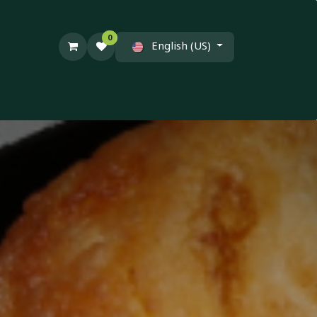
0
English (US)