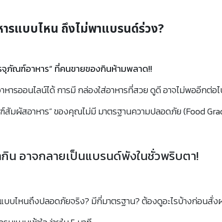
าหารแบบไหน ถึงไม่พาแบรนด์ร่วง?
รจุภัณฑ์อาหาร” ที่คนขายของกินห้ามพลาด!!
ยอาหารออนไลน์ได้ การมี กล่องใส่อาหารที่สวย ดูดี อาจไม่พออีกต่อไ
ณฑ์สัมผัสอาหาร” ของคุณไม่มี มาตรฐานความปลอดภัย (Food Grade
กิน อาจกลายเป็นแบรนด์พังในชั่วพริบตา!
รแบบไหนถึงปลอดภัยจริง? มีกี่มาตรฐาน? ต้องดูอะไรบ้างก่อนสั่ง