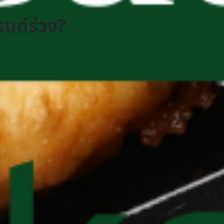
นด์ร่วง?