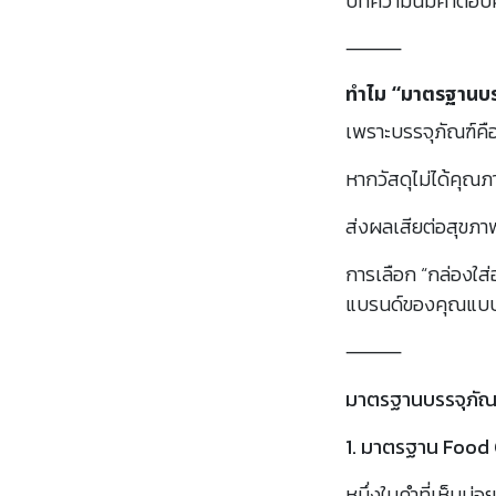
บทความนี้มีคำตอบค
⸻
ทำไม “มาตรฐานบร
เพราะบรรจุภัณฑ์คื
หากวัสดุไม่ได้คุ
ส่งผลเสียต่อสุขภาพ
การเลือก “กล่องใส่
แบรนด์ของคุณแบบ
⸻
มาตรฐานบรรจุภัณฑ์
1. มาตรฐาน Food
หนึ่งในคำที่เห็นบ่อ