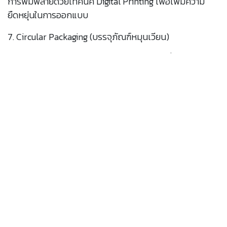
การพิมพ์ลายด้วยเทคนิค Digital Printing เพื่อเพิ่มความ
ยืดหยุ่นในการออกแบบ
7. Circular Packaging (บรรจุภัณฑ์หมุนเวียน)
การนำบรรจุภัณฑ์กลับมาใช้ใหม่หรือออกแบบเพื่อการใช้งาน
ซ้ำ เช่น บรรจุภัณฑ์ที่ลูกค้าสามารถส่งคืนได้
เทคโนโลยีเหล่านี้ไม่เพียงช่วยเพิ่มมูลค่าให้กับสินค้า แต่ยัง
ช่วยลดผลกระทบต่อสิ่งแวดล้อมและเพิ่มประสิทธิภาพในการ
ผลิตอีกด้วย อุตสาหกรรมบรรจุภัณฑ์จึงยังคงเป็นพื้นที่ที่มี
ศักยภาพในการเติบโตและนวัตกรรมสูงในอนาคต.