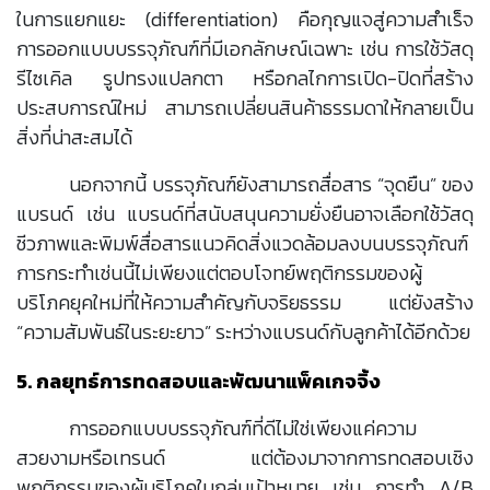
ในการแยกแยะ (differentiation) คือกุญแจสู่ความสำเร็จ
การออกแบบบรรจุภัณฑ์ที่มีเอกลักษณ์เฉพาะ เช่น การใช้วัสดุ
รีไซเคิล รูปทรงแปลกตา หรือกลไกการเปิด-ปิดที่สร้าง
ประสบการณ์ใหม่ สามารถเปลี่ยนสินค้าธรรมดาให้กลายเป็น
สิ่งที่น่าสะสมได้
นอกจากนี้ บรรจุภัณฑ์ยังสามารถสื่อสาร “จุดยืน” ของ
แบรนด์ เช่น แบรนด์ที่สนับสนุนความยั่งยืนอาจเลือกใช้วัสดุ
ชีวภาพและพิมพ์สื่อสารแนวคิดสิ่งแวดล้อมลงบนบรรจุภัณฑ์
การกระทำเช่นนี้ไม่เพียงแต่ตอบโจทย์พฤติกรรมของผู้
บริโภคยุคใหม่ที่ให้ความสำคัญกับจริยธรรม แต่ยังสร้าง
“ความสัมพันธ์ในระยะยาว” ระหว่างแบรนด์กับลูกค้าได้อีกด้วย
5. กลยุทธ์การทดสอบและพัฒนาแพ็คเกจจิ้ง
การออกแบบบรรจุภัณฑ์ที่ดีไม่ใช่เพียงแค่ความ
สวยงามหรือเทรนด์ แต่ต้องมาจากการทดสอบเชิง
พฤติกรรมของผู้บริโภคในกลุ่มเป้าหมาย เช่น การทำ A/B