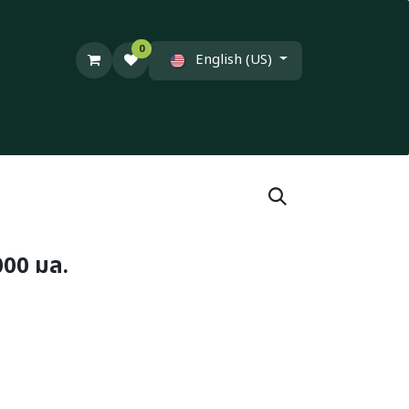
0
English (US)
000 มล.