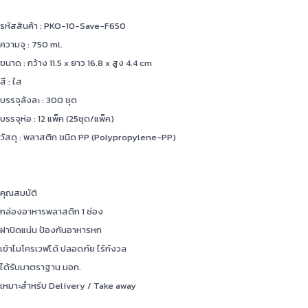
รหัสสินค้า : PKO-10-Save-F650
ความจุ : 750 ml.
ขนาด : กว้าง 11.5 x ยาว 16.8 x สูง 4.4 cm
สี : ใส
บรรจุลังละ : 300 ชุด
บรรจุห่อ : 12 แพ็ค (25ชุด/แพ็ค)
วัสดุ : พลาสติก ชนิด PP (Polypropylene-PP)
คุณสมบัติ
กล่องอาหารพลาสติก 1 ช่อง
ฝาปิดแน่น ป้องกันอาหารหก
เข้าไมโครเวฟได้ ปลอดภัย ไร้กังวล
ได้รับมาตราฐาน มอก.
เหมาะสำหรับ Delivery / Take away