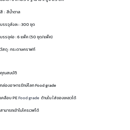
สี : สีน้ำตาล
บรรจุลังละ : 300 ชุด
บรรจุห่อ : 6 แพ๊ค (50 ชุด/แพ๊ค)
วัสดุ : กระดาษคราฟท์
คุณสมบัติ
กล่องอาหารรักษ์โลก Food grade
เคลือบ PE
Food grade
ด้านใน ใส่ของเหลวได้
สามารถเข้าไมโครเวฟได้