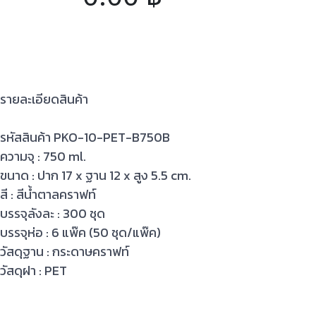
รายละเอียดสินค้า
รหัสสินค้า PKO-10-PET-B750B
ความจุ : 750 ml.
ขนาด : ปาก 17 x ฐาน 12 x สูง 5.5 cm.
สี : สีน้ำตาลคราฟท์
บรรจุลังละ : 300 ชุด
บรรจุห่อ : 6 แพ๊ค (50 ชุด/แพ๊ค)
วัสดุฐาน : กระดาษคราฟท์
วัสดุฝา : PET