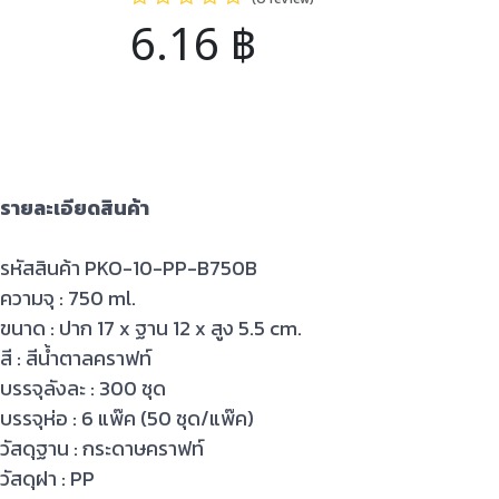
6.16
฿
รายละเอียดสินค้า
รหัสสินค้า PKO-10-PP-B750B
ความจุ : 750 ml.
ขนาด : ปาก 17 x ฐาน 12 x สูง 5.5 cm.
สี : สีน้ำตาลคราฟท์
บรรจุลังละ : 300 ชุด
บรรจุห่อ : 6 แพ๊ค (50 ชุด/แพ๊ค)
วัสดุฐาน : กระดาษคราฟท์
วัสดุฝา : PP