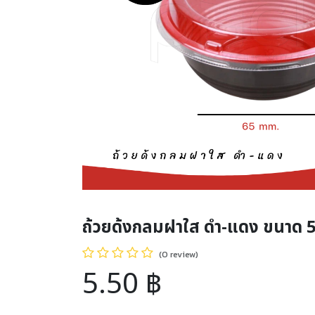
ถ้วยด้งกลมฝาใส ดำ-แดง ขนาด 
(0 review)
5.50
฿