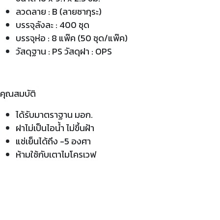
ลวดลาย : B (ลายซากุระ)
บรรจุลังละ : 400 ชุด
บรรจุห่อ : 8 แพ๊ค (50 ชุด/แพ๊ค)
วัสดุฐาน : PS วัสดุฝา : OPS
คุณสมบัติ
ได้รับมาตราฐาน มอก.
ฝาไม่เป็นไอน้ำ ไม่ขึ้นฝ้า
แช่เย็นได้ถึง -5 องศา
ห้ามใช้กับเตาไมโครเวฟ