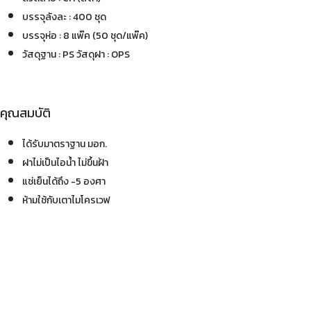
บรรจุลังละ : 400 ชุด
บรรจุห่อ : 8 แพ๊ค (50 ชุด/แพ๊ค)
วัสดุฐาน : PS วัสดุฝา : OPS
คุณสมบัติ
ได้รับมาตราฐาน มอก.
ฝาไม่เป็นไอน้ำ ไม่ขึ้นฝ้า
แช่เย็นได้ถึง -5 องศา
ห้ามใช้กับเตาไมโครเวฟ