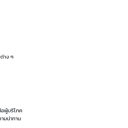
งต่าง ๆ
ผู้บริโภค
วามน่าทาน