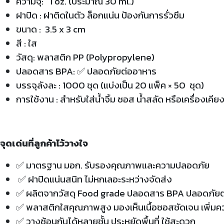
ความจุ: 1 oz. (ประมาณ 30 ml.)
ฝาปิด : ฝาติดในตัว ล็อกแน่น ป้องกันการรั่วซึม
ขนาด : 3.5 x 3 cm
สี : ใส
วัสดุ: พลาสติก PP (Polypropylene)
ปลอดสาร BPA: ✅
ปลอดภัยต่ออาหาร
บรรจุลังละ : 1000 ชุด (แบ่งเป็น 20 แพ็ค × 50 ชุด)
การใช้งาน : สำหรับใส่น้ำจิ้ม ซอส น้ำสลัด หรือเครื่องเคีย
จุดเด่นที่ลูกค้าไว้วางใจ
✅
มาตรฐาน มอก. รับรองคุณภาพและความปลอดภัย
✅ ฝาปิดแน่นสนิท ไม่หกเลอะระหว่างจัดส่ง
✅ ผลิตจากวัสดุ Food grade ปลอดสาร BPA ปลอดภัยต่อ
✅ พลาสติกใสคุณภาพสูง มองเห็นเนื้อซอสชัดเจน เพิ่มค
✅
วางซ้อนกันได้หลายชั้น ประหยัดพื้นที่ ใช้สะดวก