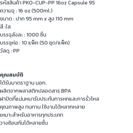
รหัสสินค้า PKO-CUP-PP 16oz Capsule 95
ความจุ : 16 oz (500ml.)
ขนาด : ปาก 95 mm x สูง 110 mm
สี :ใส
บรรจุลังละ : 1000 ชิ้น
บรรจุห่อ : 10 แพ็ค (50 ชุด/แพ็ค)
วัสดุ : PP
คุณสมบัติ
ได้รับมาตราฐาน มอก.
ผลิตจากพลาสติกปลอดสาร BPA
ฝาปิดที่แน่นหนารับประกันการหกและการรั่วไหล
คุณภาพสูง ทนทาน ใช้งานได้หลากหลาย
เหมาะสำหรับอาหารทุกประเภท
วางซ้อนกันได้หลายชั้น