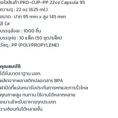
รหัสสินค้า PKO-CUP-PP 22oz Capsule 95
ความจุ : 22 oz (625 ml.)
ขนาด : ปาก 95 mm x สูง 145 mm
สี :ใส
บรรจุลังละ : 1000 ชิ้น
บรรจุห่อ : 10 แพ็ค (50 ชุด/แพ็ค)
วัสดุ : PP (POLYPROPYLENE)
คุณสมบัติ
ได้รับมาตราฐาน มอก.
ผลิตจากพลาสติกปลอดสาร BPA
ฝาปิดที่แน่นหนารับประกันการหกและการรั่วไหล
คุณภาพสูง ทนทาน ใช้งานได้หลากหลาย
เหมาะสำหรับอาหารทุกประเภท
วางซ้อนกันได้หลายชั้น