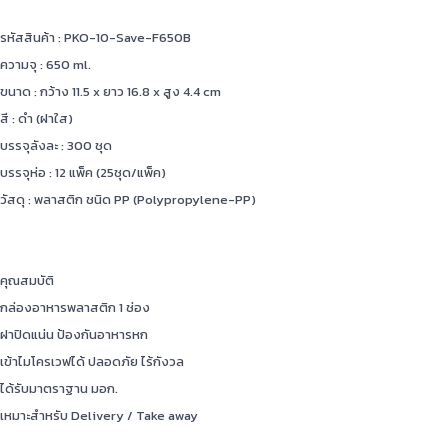
รหัสสินค้า : PKO-10-Save-F650B
ความจุ : 650 ml.
ขนาด : กว้าง 11.5 x ยาว 16.8 x สูง 4.4 cm
สี : ดำ (ฝาใส)
บรรจุลังละ : 300 ชุด
บรรจุห่อ : 12 แพ็ค (25ชุด/แพ็ค)
วัสดุ : พลาสติก ชนิด PP (Polypropylene-PP)
คุณสมบัติ
กล่องอาหารพลาสติก 1 ช่อง
ฝาปิดแน่น ป้องกันอาหารหก
เข้าไมโครเวฟได้ ปลอดภัย ไร้กังวล
ได้รับมาตราฐาน มอก.
เหมาะสำหรับ Delivery / Take away