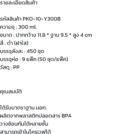
รายละเอียดสินค้า
รหัสสินค้า PKO-10-Y300B
ความจุ : 300 ml.
ขนาด : ปากกว้าง 11.8 * ฐาน 9.5 * สูง 4 cm
สี : ดำ (ฝาใส)
บรรจุลังละ : 450 ชุด
บรรจุห่อ : 9 แพ๊ค (50 ชุด/แพ๊ค)
วัสดุ : PP
คุณสมบัติ
ได้รับมาตราฐาน มอก.
ผลิตจากพลาสติกปลอดสาร BPA
วางซ้อนกันได้หลายชั้น
สามารถเข้าไมโครเวฟได้