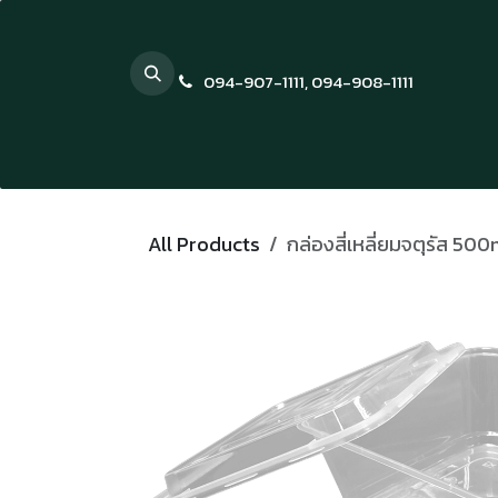
Skip to Content
094-907-1111
,
094-908-1111
All Products
กล่องสี่เหลี่ยมจตุรัส 500m