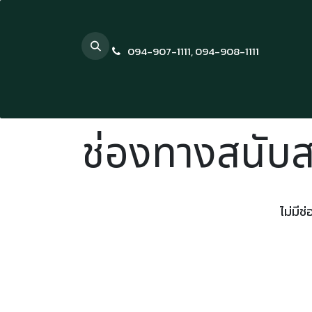
Skip to Content
094-907-1111
,
094-908-1111
ช่องทางสนับส
ไม่มี