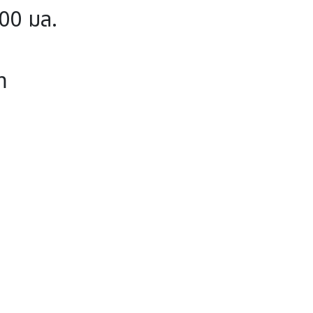
00 มล.
m