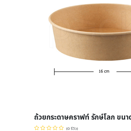
ถ้วยกระดาษคราฟท์ รักษ์โลก ขนา
(0 รีวิว)