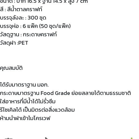
ขนาด : ปาก 16.5 x ฐาน 14.5 x สูง 7 cm
สี : สีน้ำตาลคราฟท์
บรรจุลังละ : 300 ชุด
บรรจุห่อ : 6 แพ๊ค (50 ชุด/แพ๊ค)
วัสดุฐาน : กระดาษคราฟท์
วัสดุฝา :PET
คุณสมบัติ
ได้รับมาตราฐาน มอก.
กระดาษมาตรฐาน Food Grade ย่อยสลายได้ตามธรรมชาติ
ใส่อาหารที่มีน้ำได้ไม่รั่วซึม
รีไซเคิลได้ เป็นมิตรต่อสิ่งแวดล้อม
ห้ามนำฝาเข้าไมโครเวฟ