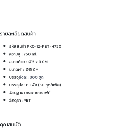
รายละเอียดสินค้า
รหัสสินค้า PKO-12-PET-H750
ความจุ : 750 ml.
ขนาดถ้วย : Ø15 x 8 CM
ขนาดฝา : Ø15 CM
บรรจุ
ลังละ : 300 ชุด
บรรจุห่อ : 6 แพ๊ค (50 ชุด/แพ๊ค)
วัสดุฐาน : กระดาษคราฟท์
วัสดุฝา : PET
คุณสมบัติ