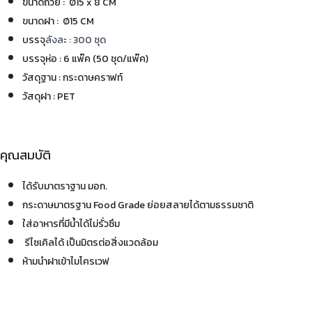
ขนาดถ้วย : Ø15 x 8 CM
ขนาดฝา : Ø15 CM
บรรจุ
ลังละ : 300 ชุด
บรรจุห่อ : 6 แพ๊ค (50 ชุด/แพ๊ค)
วัสดุฐาน : กระดาษคราฟท์
วัสดุฝา : PET
คุณสมบัติ
ได้รับมาตราฐาน มอก.
กระดาษมาตรฐาน Food Grade ย่อยสลายได้ตามธรรมชาติ
ใส่อาหารที่มีน้ำได้ไม่รั่วซึม
รีไซเคิลได้ เป็นมิตรต่อสิ่งแวดล้อม
ห้ามนำฝาเข้าไมโครเวฟ