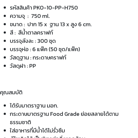
รหัสสินค้า PKO-10-PP-H750
ความจุ : 750 ml.
ขนาด : ปาก 15 x ฐาน 13 x สูง 6 cm.
สี : สีน้ำตาลคราฟท์
บรรจุลังละ : 300 ชุด
บรรจุห่อ : 6 แพ๊ค (50 ชุด/แพ๊ค)
วัสดุฐาน : กระดาษคราฟท์
วัสดุฝา : PP
คุณสมบัติ
ได้รับมาตราฐาน มอก.
กระดาษมาตรฐาน Food Grade ย่อยสลายได้ตาม
ธรรมชาติ
ใส่อาหารที่มีน้ำได้ไม่รั่วซึม