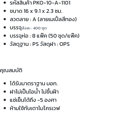
รหัสสินค้า PKO-10-A-1101
ขนาด 16 x 9.1 x 2.3 ซม.
ลวดลาย : A (ลายเมเปิ้ลสีทอง)
บรรจุ
ลังละ : 400 ชุด
บรรจุห่อ : 8 แพ๊ค (50 ชุด/แพ๊ค)
วัสดุฐาน : PS วัสดุฝา : OPS
คุณสมบัติ
ได้รับมาตราฐาน มอก.
ฝาไม่เป็นไอน้ำ ไม่ขึ้นฝ้า
แช่เย็นได้ถึง -5 องศา
ห้ามใช้กับเตาไมโครเวฟ