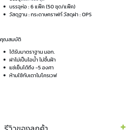
บรรจุห่อ : 6 แพ๊ค (50 ชุด/แพ๊ค)
วัสดุฐาน : กระดาษคราฟท์ วัสดุฝา : OPS
คุณสมบัติ
ได้รับมาตราฐาน มอก.
ฝาไม่เป็นไอน้ำ ไม่ขึ้นฝ้า
แช่เย็นได้ถึง -5 องศา
ห้ามใช้กับเตาไมโครเวฟ
รีวิวของลูกค้า