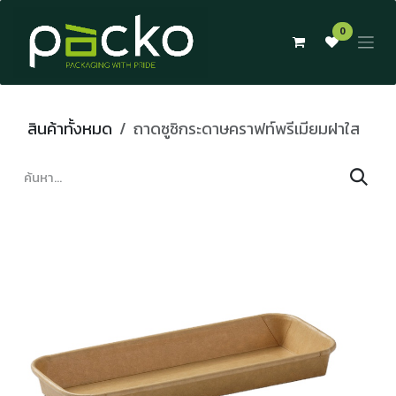
Skip to Content
0
สินค้าทั้งหมด
ถาดซูชิกระดาษคราฟท์พรีเมียมฝาใส