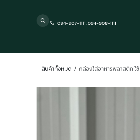
Skip to Content
094-907-1111
,
094-908-1111
สินค้าทั้งหมด
กล่องใส่อาหารพลาสติก ใช