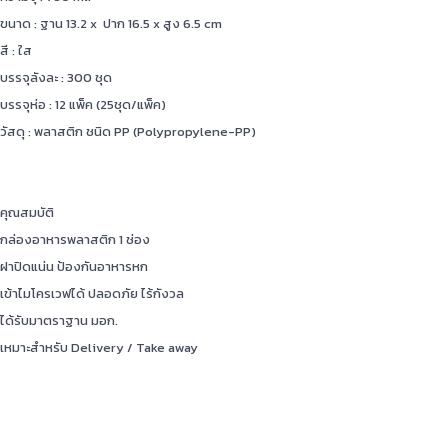
ขนาด : ฐาน 13.2 x ปาก 16.5 x สูง 6.5 cm
สี : ใส
บรรจุลังละ : 300 ชุด
บรรจุห่อ : 12 แพ็ค (25ชุด/แพ็ค)
วัสดุ : พลาสติก ชนิด PP (Polypropylene-PP)
คุณสมบัติ
กล่องอาหารพลาสติก 1 ช่อง
ฝาปิดแน่น ป้องกันอาหารหก
เข้าไมโครเวฟได้ ปลอดภัย ไร้กังวล
ได้รับมาตราฐาน มอก.
เหมาะสำหรับ Delivery / Take away