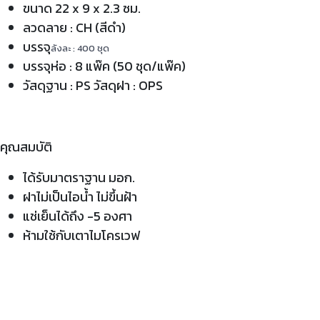
ขนาด 22 x 9 x 2.3 ซม.
ลวดลาย : CH (สีดำ)
บรรจุ
ลังละ : 400 ชุด
บรรจุห่อ : 8 แพ๊ค (50 ชุด/แพ๊ค)
วัสดุฐาน : PS วัสดุฝา : OPS
คุณสมบัติ
ได้รับมาตราฐาน มอก.
ฝาไม่เป็นไอน้ำ ไม่ขึ้นฝ้า
แช่เย็นได้ถึง -5 องศา
ห้ามใช้กับเตาไมโครเวฟ