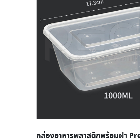
กล่องอาหารพลาสติกพร้อมฝา P