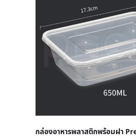
กล่องอาหารพลาสติกพร้อมฝา P