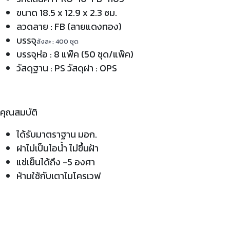
ขนาด 18.5 x 12.9 x 2.3 ซม.
ลวดลาย : FB (ลายแดงทอง)
บรรจุ
ลังละ : 400 ชุด
บรรจุห่อ : 8 แพ๊ค (50 ชุด/แพ๊ค)
วัสดุฐาน : PS วัสดุฝา : OPS
คุณสมบัติ
ได้รับมาตราฐาน มอก.
ฝาไม่เป็นไอน้ำ ไม่ขึ้นฝ้า
แช่เย็นได้ถึง -5 องศา
ห้ามใช้กับเตาไมโครเวฟ