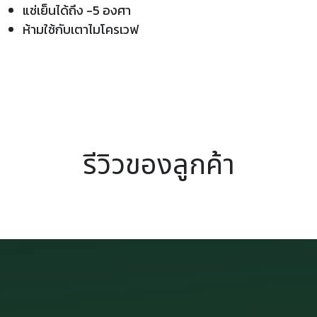
แช่เย็นได้ถึง -5 องศา
ห้ามใช้กับเตาไมโครเวฟ
รีวิวของลูกค้า