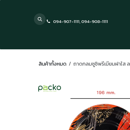
Skip to Content
094-907-1111
,
094-908-1111
สินค้าทั้งหมด
ถาดกลมซูชิพรีเมียมฝาใส