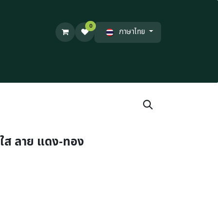
0
ภาษาไทย
าใส ลาย แดง-ทอง