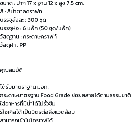
ขนาด : ปาก 17 x ฐาน 12 x สูง 7.5 cm.
สี : สีน้ำตาลคราฟท์
บรรจุลังละ : 300 ชุด
บรรจุห่อ : 6 แพ๊ค (50 ชุด/แพ๊ค)
วัสดุฐาน : กระดาษคราฟท์
วัสดุฝา : PP
คุณสมบัติ
ได้รับมาตราฐาน มอก.
กระดาษมาตรฐาน Food Grade ย่อยสลายได้ตามธรรมชาติ
ใส่อาหารที่มีน้ำได้ไม่รั่วซึม
รีไซเคิลได้ เป็นมิตรต่อสิ่งแวดล้อม
สามารถเข้าไมโครเวฟได้