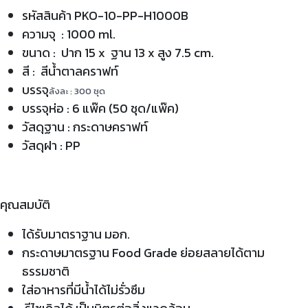
รหัสสินค้า PKO-10-PP-H1000B
ความจุ : 1000 ml.
ขนาด : ปาก 15 x ฐาน 13 x สูง 7.5 cm.
สี : สีน้ำตาลคราฟท์
บรรจุ
ลังละ : 300 ชุด
บรรจุห่อ : 6 แพ๊ค (50 ชุด/แพ๊ค)
วัสดุฐาน : กระดาษคราฟท์
วัสดุฝา : PP
คุณสมบัติ
ได้รับมาตราฐาน มอก.
กระดาษมาตรฐาน Food Grade ย่อยสลายได้ตาม
ธรรมชาติ
ใส่อาหารที่มีน้ำได้ไม่รั่วซึม