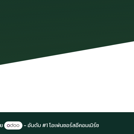
ดย
- อันดับ #1
โอเพ่นซอร์สอีคอมเมิร์ซ