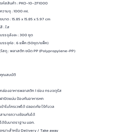
รหัสสินค้า : PKO-10-ZF1000
ความจุ : 1000 ml.
ขนาด : 15.85 x 15.85 x 5.97 cm
สี : ใส
บรรจุลังละ : 300 ชุด
บรรจุห่อ : 6 แพ็ค (50ชุด/แพ็ค)
วัสดุ : พลาสติก ชนิด PP (Polypropylene-PP)
คุณสมบัติ
กล่องอาหารพลาสติก 1 ช่อง ทรงจตุรัส
ฝาปิดแน่น ป้องกันอาหารหก
เข้าไมโครเวฟได้ ปลอดภัย ไร้กังวล
สามารถวางซ้อนกันได้
ได้รับมาตราฐาน มอก.
เหมาะสำหรับ Delivery / Take away