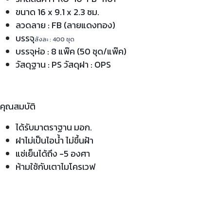
ขนาด 16 x 9.1 x 2.3 ซม.
ลวดลาย : FB (ลายแดงทอง)
บรรจุ
ลังละ : 400 ชุด
บรรจุห่อ : 8 แพ๊ค (50 ชุด/แพ๊ค)
วัสดุฐาน : PS วัสดุฝา : OPS
คุณสมบัติ
ได้รับมาตราฐาน มอก.
ฝาไม่เป็นไอน้ำ ไม่ขึ้นฝ้า
แช่เย็นได้ถึง -5 องศา
ห้ามใช้กับเตาไมโครเวฟ