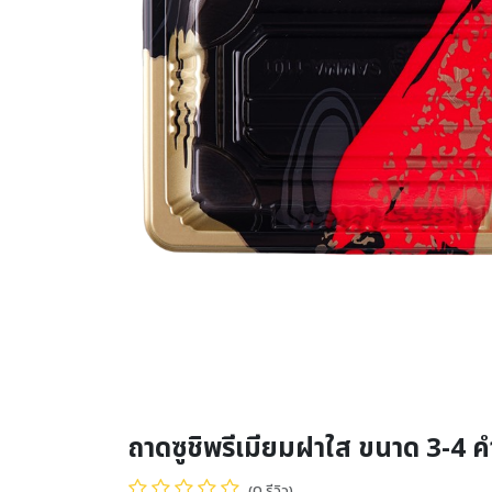
ถาดซูชิพรีเมียมฝาใส ขนาด 3-4 ค
(0 รีวิว)