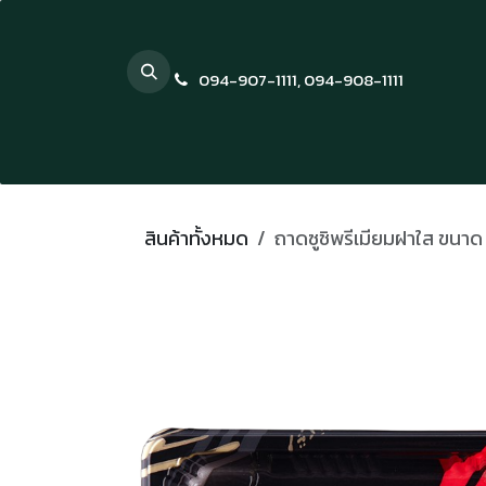
Skip to Content
094-907-1111
,
094-908-1111
สินค้าทั้งหมด
ถาดซูชิพรีเมียมฝาใส ขนาด