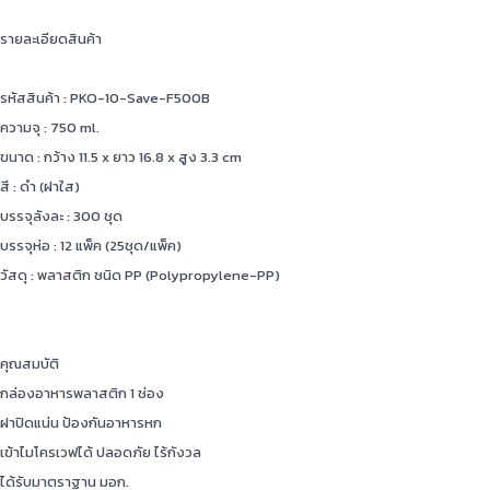
รายละเอียดสินค้า
รหัสสินค้า : PKO-10-Save-F500B
ความจุ : 750 ml.
ขนาด : กว้าง 11.5 x ยาว 16.8 x สูง 3.3 cm
สี : ดำ (ฝาใส)
บรรจุลังละ : 300 ชุด
บรรจุห่อ : 12 แพ็ค (25ชุด/แพ็ค)
วัสดุ : พลาสติก ชนิด PP (Polypropylene-PP)
คุณสมบัติ
กล่องอาหารพลาสติก 1 ช่อง
ฝาปิดแน่น ป้องกันอาหารหก
เข้าไมโครเวฟได้ ปลอดภัย ไร้กังวล
ได้รับมาตราฐาน มอก.