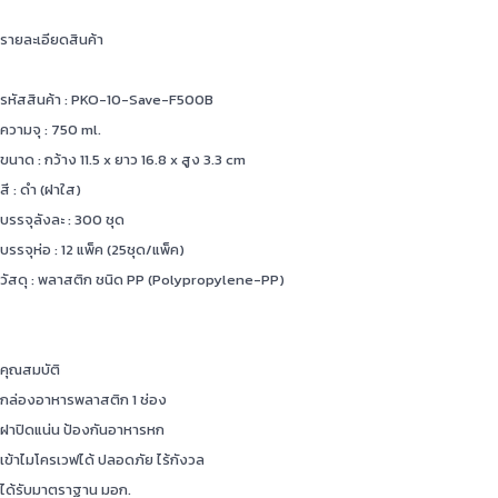
รายละเอียดสินค้า
รหัสสินค้า : PKO-10-Save-F500B
ความจุ : 750 ml.
ขนาด : กว้าง 11.5 x ยาว 16.8 x สูง 3.3 cm
สี : ดำ (ฝาใส)
บรรจุลังละ : 300 ชุด
บรรจุห่อ : 12 แพ็ค (25ชุด/แพ็ค)
วัสดุ : พลาสติก ชนิด PP (Polypropylene-PP)
คุณสมบัติ
กล่องอาหารพลาสติก 1 ช่อง
ฝาปิดแน่น ป้องกันอาหารหก
เข้าไมโครเวฟได้ ปลอดภัย ไร้กังวล
ได้รับมาตราฐาน มอก.