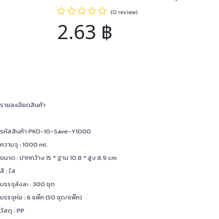
(0 review)
2.63
฿
รายละเอียดสินค้า
รหัสสินค้า PKO-10-Save-Y1000
ความจุ : 1000 ml.
ขนาด : ปากกว้าง 15 * ฐาน 10.8 * สูง 8.9 cm
สี : ใส
บรรจุลังละ : 300 ชุด
บรรจุห่อ : 6 แพ๊ค (50 ชุด/แพ๊ค)
วัสดุ : PP