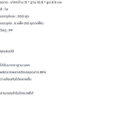
ขนาด : ปากกว้าง 15 * ฐาน 10.8 * สูง 8.9 cm
สี : ใส
บรรจุลังละ : 300 ชุด
บรรจุห่อ : 6 แพ๊ค (50 ชุด/แพ๊ค)
วัสดุ : PP
คุณสมบัติ
ได้รับมาตราฐาน มอก.
ผลิตจากพลาสติกปลอดสาร BPA
วางซ้อนกันได้หลายชั้น
สามารถเข้าไมโครเวฟได้