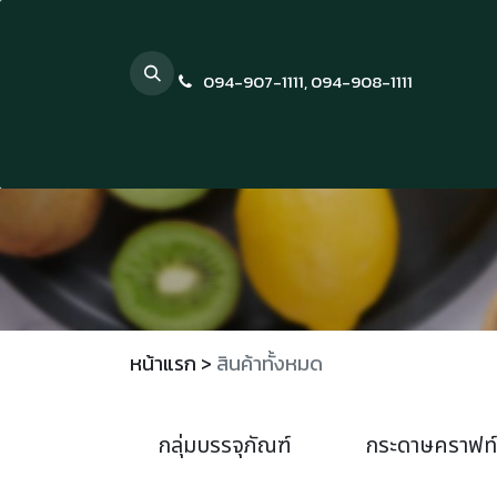
Skip to Content
094-907-1111
,
094-908-1111
หน้าแรก
>
สินค้าทั้งหมด
กลุ่มบรรจุภัณฑ์
กระดาษคราฟท์