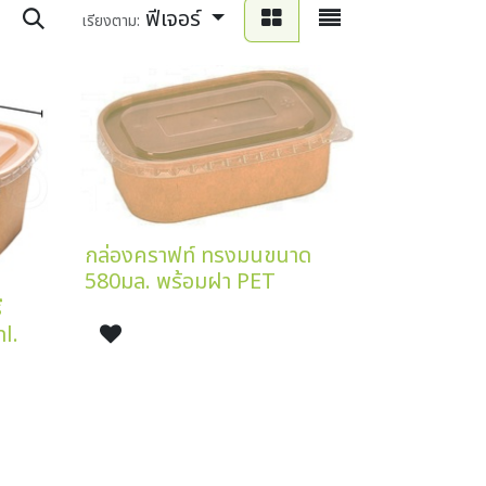
ฟีเจอร์
เรียงตาม:
กล่องคราฟท์ ทรงมนขนาด
580มล. พร้อมฝา PET
ี
l.