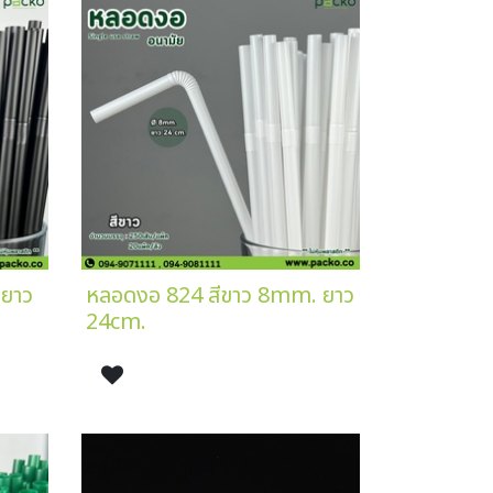
 ยาว
หลอดงอ 824 สีขาว 8mm. ยาว
24cm.