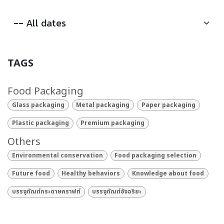
TAGS
Food Packaging
Glass packaging
Metal packaging
Paper packaging
Plastic packaging
Premium packaging
Others
Environmental conservation
Food packaging selection
Future food
Healthy behaviors
Knowledge about food
บรรจุภัณฑ์กระดาษคราฟท์
บรรจุภัณฑ์อัจฉริยะ